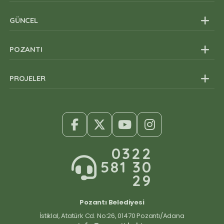
Stratejik Yönetim
GÜNCEL
Başkan Yardımcıları
Müdürlükler
POZANTI
Organizasyon Şeması
PROJELER
0322
581 30
29
Pozantı Belediyesi
İstiklal, Atatürk Cd. No:26, 01470 Pozantı/Adana