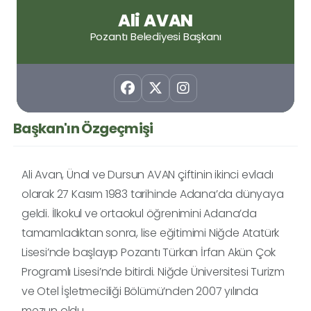
Ali AVAN
Pozantı Belediyesi Başkanı
Başkan'ın Özgeçmişi
Ali Avan, Ünal ve Dursun AVAN çiftinin ikinci evladı
olarak 27 Kasım 1983 tarihinde Adana’da dünyaya
geldi. İlkokul ve ortaokul öğrenimini Adana’da
tamamladıktan sonra, lise eğitimimi Niğde Atatürk
Lisesi’nde başlayıp Pozantı Türkan İrfan Akün Çok
Programlı Lisesi’nde bitirdi. Niğde Üniversitesi Turizm
ve Otel İşletmeciliği Bölümü’nden 2007 yılında
mezun oldu.