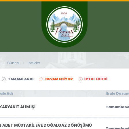
Güncel
İhaleler
TAMAMLANDI
DEVAM EDIYOR
İPTAL EDILDI
hale Adı
İhale Duru
KARYAKIT ALIM İŞİ
Tamamland
2 ADET MÜSTAKİL EVE DOĞALGAZ DÖNÜŞÜMÜ
Tamamland