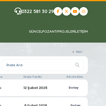
0322 581 30 29
GÜNCEL
POZANTI
PROJELER
ILETIŞIM
Geri
mu
İhale Tarihi
Görüntüle
12 Şubat 2026
Detay
ı
6 Şubat 2026
Detay
ı