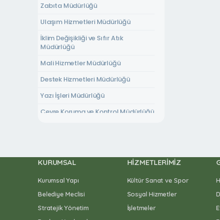
Zabıta Müdürlüğü
Ulaşım Hizmetleri Müdürlüğü
İklim Değişikliği ve Sıfır Atık
Müdürlüğü
Mali Hizmetler Müdürlüğü
Destek Hizmetleri Müdürlüğü
Yazı İşleri Müdürlüğü
Çevre Koruma ve Kontrol Müdürlüğü
Muhtarlık İşleri Müdürlüğü
KURUMSAL
HIZMETLERIMIZ
Kurumsal Yapı
Kültür Sanat ve Spor
H
Belediye Meclisi
Sosyal Hizmetler
D
Stratejik Yönetim
İşletmeler
E