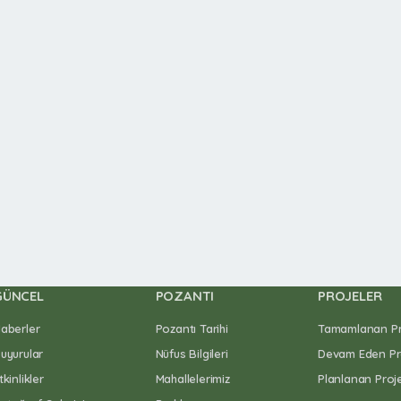
GÜNCEL
POZANTI
PROJELER
aberler
Pozantı Tarihi
Tamamlanan Pro
uyurular
Nüfus Bilgileri
Devam Eden Pr
tkinlikler
Mahallelerimiz
Planlanan Proje