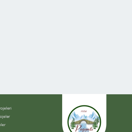
jeleri
ojeler
ler