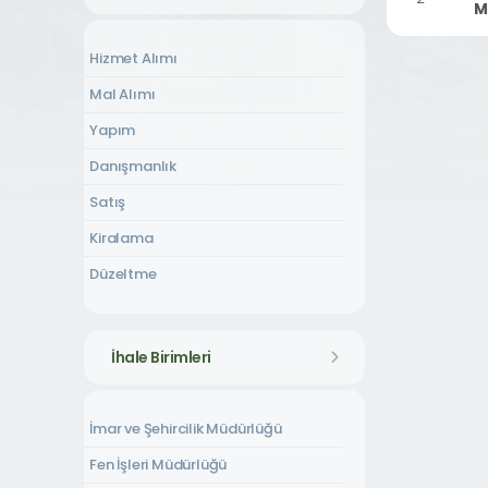
M
Hizmet Alımı
Mal Alımı
Yapım
Danışmanlık
Satış
Kiralama
Düzeltme
İhale Birimleri
İmar ve Şehircilik Müdürlüğü
Fen İşleri Müdürlüğü