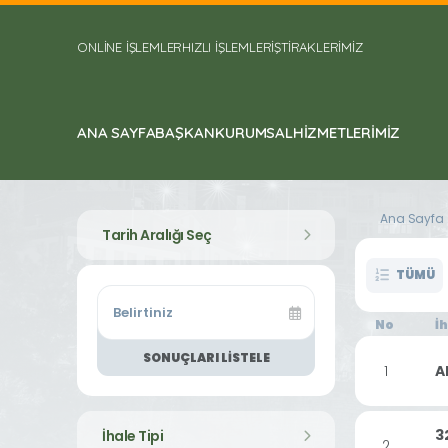
ONLİNE İŞLEMLER
HIZLI İŞLEMLER
İŞTİRAKLERİMİZ
ANA SAYFA
BAŞKAN
KURUMSAL
HIZMETLERIMIZ
Ana Sayfa
Tarih Aralığı Seç
TÜMÜ
No
İ
SONUÇLARI LISTELE
1
A
3
İhale Tipi
2