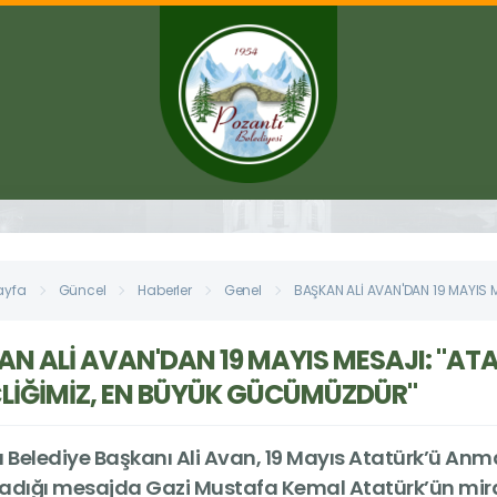
ayfa
Güncel
Haberler
Genel
BAŞKAN ALİ AVAN'DAN 19 MAYIS 
AN ALİ AVAN'DAN 19 MAYIS MESAJI: "A
LİĞİMİZ, EN BÜYÜK GÜCÜMÜZDÜR"
 Belediye Başkanı Ali Avan, 19 Mayıs Atatürk’ü Anm
adığı mesajda Gazi Mustafa Kemal Atatürk’ün mira