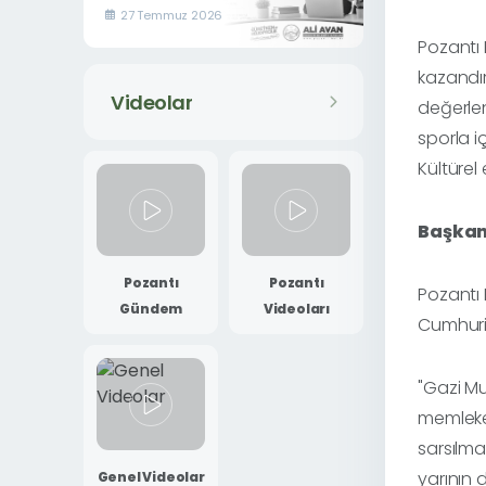
ÜNİVERSİTE
27 Temmuz 2026
ADAYLARINA TERCİH
Pozantı 
DESTEĞİ
kazandır
Videolar
değerlen
sporla i
Kültürel
Başkan 
Pozantı
Pozantı
Pozantı 
Gündem
Videoları
Cumhuriy
"Gazi Mu
memleke
sarsılma
yarının 
Genel Videolar