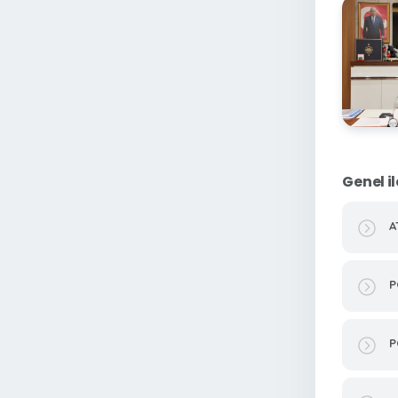
Genel il
A
P
P