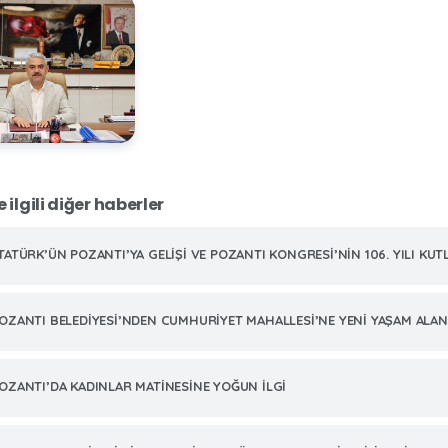
e ilgili diğer haberler
TATÜRK’ÜN POZANTI’YA GELİŞİ VE POZANTI KONGRESİ’NİN 106. YILI KUT
OZANTI BELEDİYESİ’NDEN CUMHURİYET MAHALLESİ’NE YENİ YAŞAM ALAN
OZANTI’DA KADINLAR MATİNESİNE YOĞUN İLGİ