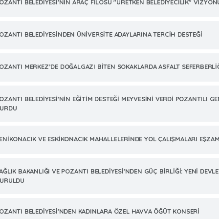
OZANTI BELEDİYESİ'NİN ARAÇ FİLOSU "ÜRETKEN BELEDİYECİLİK" VİZYO
OZANTI BELEDİYESİNDEN ÜNİVERSİTE ADAYLARINA TERCİH DESTEĞİ
OZANTI MERKEZ’DE DOĞALGAZI BİTEN SOKAKLARDA ASFALT SEFERBERLİ
OZANTI BELEDİYESİ'NİN EĞİTİM DESTEĞİ MEYVESİNİ VERDİ POZANTILI G
URDU
ENİKONACIK VE ESKİKONACIK MAHALLELERİNDE YOL ÇALIŞMALARI EŞZA
AĞLIK BAKANLIĞI VE POZANTI BELEDİYESİ'NDEN GÜÇ BİRLİĞİ: YENİ DEVL
URULDU
OZANTI BELEDİYESİ'NDEN KADINLARA ÖZEL HAVVA ÖĞÜT KONSERİ