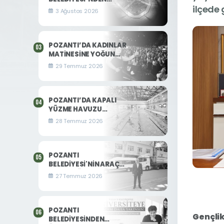
ilçede 
CUMHURİYET
3 Ağustos 2026
MAHALLESİ’NE YENİ
YAŞAM ALANI
POZANTI’DA KADINLAR
MATİNESİNE YOĞUN
İLGİ
29 Temmuz 2026
POZANTI’DA KAPALI
YÜZME HAVUZU
HİZMETE AÇILDI
28 Temmuz 2026
POZANTI
BELEDİYESİ'NİN ARAÇ
FİLOSU "ÜRETKEN
27 Temmuz 2026
BELEDİYECİLİK"
VİZYONUYLA
GÜÇLENİYOR
POZANTI
Gençlik
BELEDİYESİNDEN