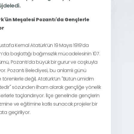
üjdeledi.
k'ün Meşalesi Pozantı'da Gençlerle
or
stafa Kemal Atatürk’ün 19 Mayıs 1919’da
da başlattığı bağımsızlık mücadelesinin 107.
ümü, Pozantı’da büyük bir gurur ve coşkuyla
yor. Pozantı Belediyesi, bu anlamlı günü
törenlerle değil, Atatürk’ün "Bütün ümidim
tedir" sözünden ilham alarak gençliğe yönelik
eserlerle taçlandırıyor. İlçe genelinde gençlerin
mine ve eğitimine katkı sunacak projeler bir
ta geçiriliyor.