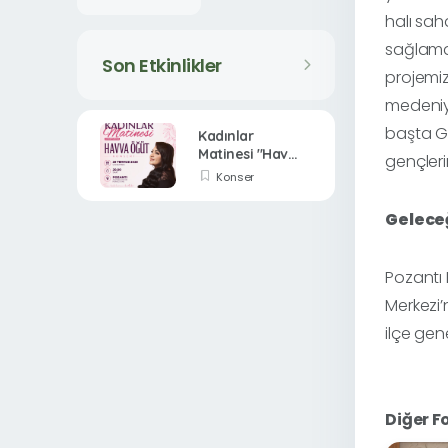
halı saha
sağlamak
Son Etkinlikler
projemiz
medeniy
başta Ga
Kadınlar
Matinesi "Havva
gençleri
Öğüt Konseri"
Konser
Gelece
Pozantı 
Merkezi’
ilçe gen
Diğer F