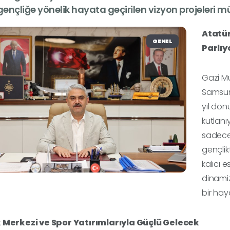
gençliğe yönelik hayata geçirilen vizyon projeleri m
Atatür
GENEL
Parlıy
Gazi Mu
Samsun’
yıl dön
kutlanı
sadece 
gençlik
kalıcı 
dinamiz
bir haya
 Merkezi ve Spor Yatırımlarıyla Güçlü Gelecek