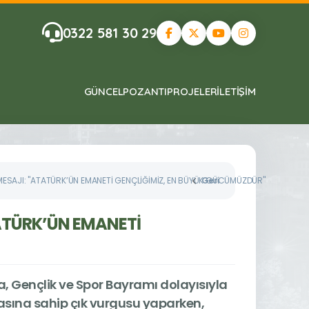
0322 581 30 29
GÜNCEL
POZANTI
PROJELER
ILETIŞIM
MESAJI: "ATATÜRK’ÜN EMANETİ GENÇLİĞİMİZ, EN BÜYÜK GÜCÜMÜZDÜR"
Geri
TATÜRK’ÜN EMANETİ
a, Gençlik ve Spor Bayramı dolayısıyla
sına sahip çık vurgusu yaparken,