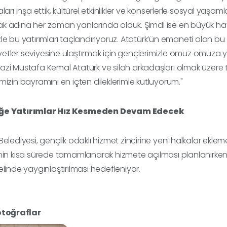
ları inşa ettik, kültürel etkinlikler ve konserlerle sosyal yaşamlar
 adına her zaman yanlarında olduk. Şimdi ise en büyük haya
le bu yatırımları taçlandırıyoruz. Atatürk’ün emaneti olan bu
etler seviyesine ulaştırmak için gençlerimizle omuz omuza 
zi Mustafa Kemal Atatürk ve silah arkadaşları olmak üzere t
mizin bayramını en içten dileklerimle kutluyorum."
ğe Yatırımlar Hız Kesmeden Devam Edecek
Belediyesi, gençlik odaklı hizmet zincirine yeni halkalar ek
nin kısa sürede tamamlanarak hizmete açılması planlanırken, 
elinde yaygınlaştırılması hedefleniyor.
otoğraflar