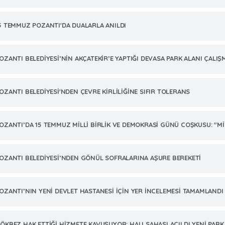
5 TEMMUZ POZANTI'DA DUALARLA ANILDI
OZANTI BELEDİYESİ’NİN AKÇATEKİR’E YAPTIĞI DEVASA PARK ALANI ÇALIŞ
OZANTI BELEDİYESİ'NDEN ÇEVRE KİRLİLİĞİNE SIFIR TOLERANS
OZANTI’DA 15 TEMMUZ MİLLİ BİRLİK VE DEMOKRASİ GÜNÜ COŞKUSU: "MİL
OZANTI BELEDİYESİ’NDEN GÖNÜL SOFRALARINA AŞURE BEREKETİ
OZANTI’NIN YENİ DEVLET HASTANESİ İÇİN YER İNCELEMESİ TAMAMLANDI
ÖKBEZ HAK ETTİĞİ HİZMETE KAVUŞUYOR: HALI SAHASI AÇILDI YENİ PARK