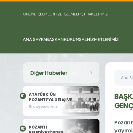
ONLİNE İŞLEMLER
HIZLI İŞLEMLER
İŞTİRAKLERİMİZ
ANA SAYFA
BAŞKAN
KURUMSAL
HIZMETLERIMIZ
Diğer Haberler
Ana S
BAŞK
ATATÜRK’ÜN
POZANTI’YA GELİŞİ VE
GENÇ
POZANTI
5 Ağustos 2026
KONGRESİ’NİN 106. YILI
KUTLANDI
Pozantı
POZANTI
yayıml
BELEDİYESİ’NDEN