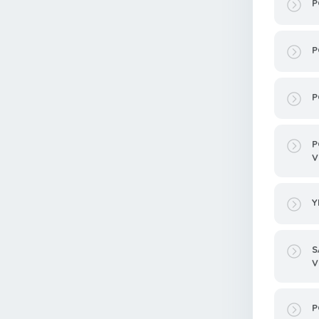
P
P
P
P
V
Y
S
V
P