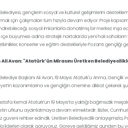
Belediyesi, gençlerin sosyal ve kültürel gelişimlerini destekle
mak için çalışmaları tüm hızıyla devam ediyor. Proje kapsam
direbileceği, sosyal imkanlarla donatılmış bir merkez inşa edil
ç içe büyümesi adına stratejik noktalarda yeni halı sahala
 etkinlikler, konserler ve eğitim destekleriyle Pozantı gençliğ
Ali Avan: "Atatürk’ün Mirasını Üretken Belediyecilik
Belediye Başkanı Ali Avan, 19 Mayıs Atatürk'ü Anma, Gençlik v
et’in kazanımlarına ve gençliğin önemine dikkat çekerek şun
stafa Kemal Atatürk’ün 19 Mayıs’ta yaktığı bağımsızlık meşal
tin ufkunu aydınlatmaya devam etmektedir. Bizler, Cumhur
z güveni rehber edindik. Üretken Belediyecilik anlayışımızla, 
da liderleri olarak görüyoruz. Göreve geldiğimiz günden bu