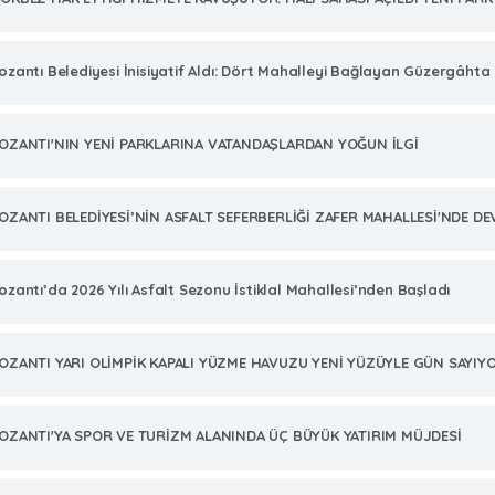
ozantı Belediyesi İnisiyatif Aldı: Dört Mahalleyi Bağlayan Güzergâhta
OZANTI'NIN YENİ PARKLARINA VATANDAŞLARDAN YOĞUN İLGİ
OZANTI BELEDİYESİ’NİN ASFALT SEFERBERLİĞİ ZAFER MAHALLESİ'NDE D
ozantı’da 2026 Yılı Asfalt Sezonu İstiklal Mahallesi’nden Başladı
OZANTI YARI OLİMPİK KAPALI YÜZME HAVUZU YENİ YÜZÜYLE GÜN SAYIY
OZANTI'YA SPOR VE TURİZM ALANINDA ÜÇ BÜYÜK YATIRIM MÜJDESİ