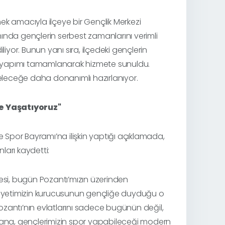
mek amacıyla ilçeye bir Gençlik Merkezi
ında gençlerin serbest zamanlarını verimli
iyor. Bunun yanı sıra, ilçedeki gençlerin
rın yapımı tamamlanarak hizmete sunuldu.
i geleceğe daha donanımlı hazırlanıyor.
le Yaşatıyoruz"
e Spor Bayramı’na ilişkin yaptığı açıklamada,
ları kaydetti:
esi, bugün Pozantı’mızın üzerinden
iyetimizin kurucusunun gençliğe duyduğu o
Pozantı’nın evlatlarını sadece bugünün değil,
 yana, gençlerimizin spor yapabileceği modern