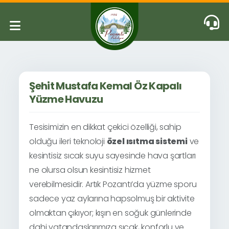
Şehit Mustafa Kemal Öz Kapalı
Yüzme Havuzu
Tesisimizin en dikkat çekici özelliği, sahip
olduğu ileri teknoloji
özel ısıtma sistemi
ve
kesintisiz sıcak suyu sayesinde hava şartları
ne olursa olsun kesintisiz hizmet
verebilmesidir. Artık Pozantı’da yüzme sporu
sadece yaz aylarına hapsolmuş bir aktivite
olmaktan çıkıyor; kışın en soğuk günlerinde
dahi vatandaşlarımıza sıcak, konforlu ve