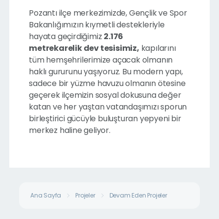
Pozantı ilçe merkezimizde, Gençlik ve Spor
Bakanlığımızın kıymetli destekleriyle
hayata geçirdiğimiz
2.176
metrekarelik dev tesisimiz,
kapılarını
tüm hemşehrilerimize açacak olmanın
haklı gururunu yaşıyoruz. Bu modern yapı,
sadece bir yüzme havuzu olmanın ötesine
geçerek ilçemizin sosyal dokusuna değer
katan ve her yaştan vatandaşımızı sporun
birleştirici gücüyle buluşturan yepyeni bir
merkez haline geliyor.
Ana Sayfa
Projeler
Devam Eden Projeler
Şehit Mustaf