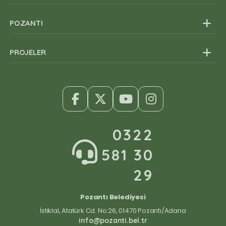
Müdürlükler
POZANTI
Organizasyon Şeması
PROJELER
0322
581 30
29
Pozantı Belediyesi
İstiklal, Atatürk Cd. No:26, 01470 Pozantı/Adana
info@pozanti.bel.tr